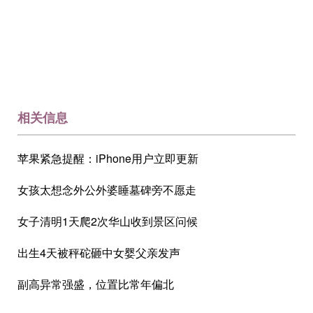
相关信息
苹果紧急提醒：iPhone用户立即更新
女孩太想念外公外婆睡墓碑旁不愿走
女子清明1天爬2次华山收到景区问候
出生4天被秤砣砸中女婴父亲发声
副高异常强盛，位置比常年偏北