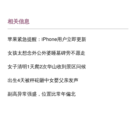
相关信息
苹果紧急提醒：iPhone用户立即更新
女孩太想念外公外婆睡墓碑旁不愿走
女子清明1天爬2次华山收到景区问候
出生4天被秤砣砸中女婴父亲发声
副高异常强盛，位置比常年偏北