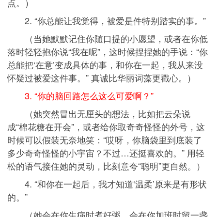
点。）
2. “你总能让我觉得，被爱是件特别踏实的事。”
（当她默默记住你随口提的小愿望，或者在你低
落时轻轻抱你说“我在呢”，这时候捏捏她的手说：“你
总能把‘在意’变成具体的事，和你在一起，我从来没
怀疑过被爱这件事。” 真诚比华丽词藻更戳心。）
3. “你的脑回路怎么这么可爱啊？”
（她突然冒出无厘头的想法，比如把云朵说
成“棉花糖在开会”，或者给你取奇奇怪怪的外号，这
时候可以假装无奈地笑：“哎呀，你脑袋里到底装了
多少奇奇怪怪的小宇宙？不过…还挺喜欢的。” 用轻
松的语气接住她的灵动，比刻意夸“聪明”更自然。）
4. “和你在一起后，我才知道‘温柔’原来是有形状
的。”
（她会在你生病时煮好粥，会在你加班时留一盏